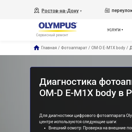
переулок
Ростов-на-Дону
▼
УСЛУГИ
Сервисный ремонт
Главная
/
Фотоаппарат
/
OM-D E-M1X body
/
Д
Диагностика фотоап
OM-D E-M1X body в 
Для диагностики цифрового фотоаппарата Oly
центре используются следующие шаги:
Внешний осмотр: Проверка на внешние по