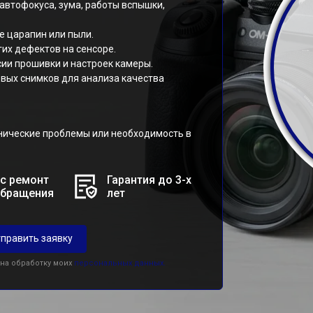
автофокуса, зума, работы вспышки,
е царапин или пыли.
гих дефектов на сенсоре.
ии прошивки и настроек камеры.
овых снимков для анализа качества
нические проблемы или необходимость в
с ремонт
Гарантия до 3-х
обращения
лет
править заявку
 на обработку моих
персональных данных.