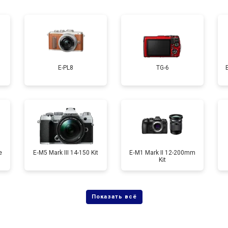
от 50 мин
о
от 120 мин
о
E-PL8
TG-6
от 60 мин
о
от 90 мин
о
e
E‑M5 Mark III 14-150 Kit
E‑M1 Mark II 12-200mm
Kit