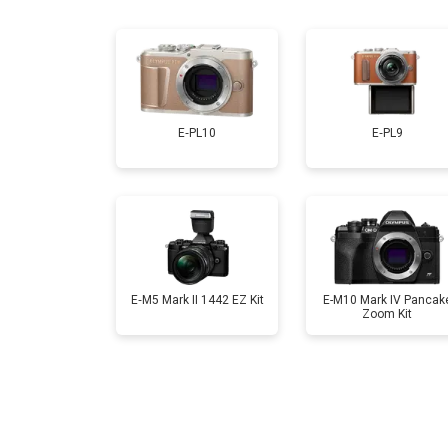
Замена затвора
Замена CCD/CMOS матрицы
E‑PL10
E‑PL9
Ремонт материнской платы
Чистка матрицы
E‑M5 Mark II 1442 EZ Kit
E-M10 Mark IV Pancak
Zoom Kit