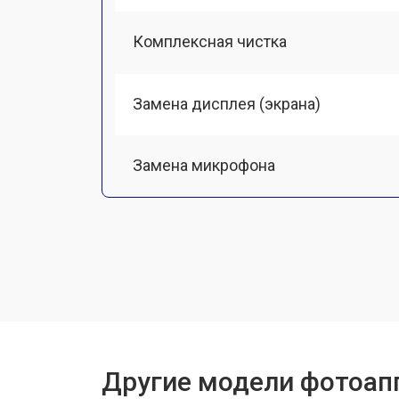
Комплексная чистка
Замена дисплея (экрана)
Замена микрофона
Замена кнопки включения
Замена байонета
Замена платы отсека карты памяти
Другие модели фотоап